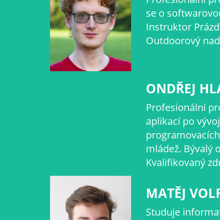
se o softwarovo
Instruktor Prázd
Outdoorový nad
ONDŘEJ HL
Profesionální p
aplikací po výv
programovacích s
mládež. Bývalý 
Kvalifikovaný zd
MATĚJ VOL
Studuje informat