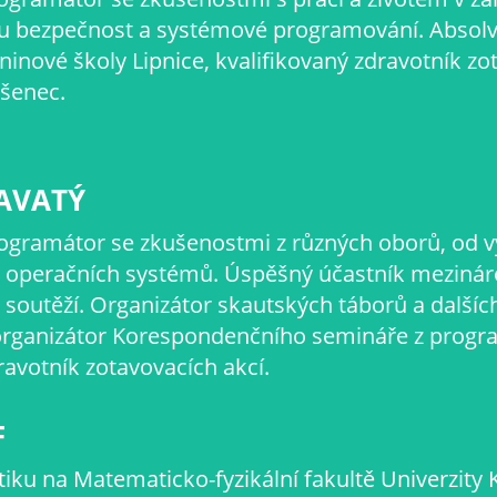
u bezpečnost a systémové programování. Absol
ninové školy Lipnice, kvalifikovaný zdravotník zo
šenec.
AVATÝ
rogramátor se zkušenostmi z různých oborů, od 
oj operačních systémů. Úspěšný účastník meziná
outěží. Organizátor skautských táborů a dalších 
organizátor Korespondenčního semináře z progr
ravotník zotavovacích akcí.
F
iku na Matematicko-fyzikální fakultě Univerzity 