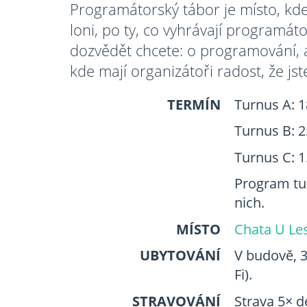
Programátorský tábor je místo, kde
loni, po ty, co vyhrávají programát
dozvědět chcete: o programování, a
kde mají organizátoři radost, že jste
TERMÍN
Turnus A: 1
Turnus B: 2
Turnus C: 1
Program tur
nich.
MÍSTO
Chata U Le
UBYTOVÁNÍ
V budově, 3
Fi).
STRAVOVÁNÍ
Strava 5× d