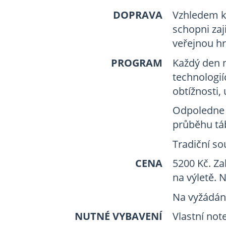
DOPRAVA
Vzhledem k 
schopni zaji
veřejnou h
PROGRAM
Každý den 
technologií
obtížnosti,
Odpoledne j
průběhu tá
Tradiční so
CENA
5200 Kč. Za
na výletě. 
Na vyžádání
NUTNÉ VYBAVENÍ
Vlastní not