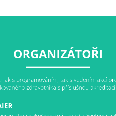
ORGANIZÁTOŘI
i jak s programováním, tak s vedením akcí pro
ikovaného zdravotníka s příslušnou akreditací
AIER
ogramátor se zkušenostmi s prací a životem v zah