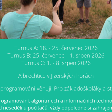
Turnus A: 18. - 25. červenec 2026
Turnus B: 25. červenec – 1. srpen 2026
Turnus C: 1. - 8. srpen 2026
Albrechtice v Jizerských horách
ž programování věnují. Pro základoškoláky a s
ogramování, algoritmech a informačních technol
neseděli u počítačů, vždy odpoledne si zahrajem