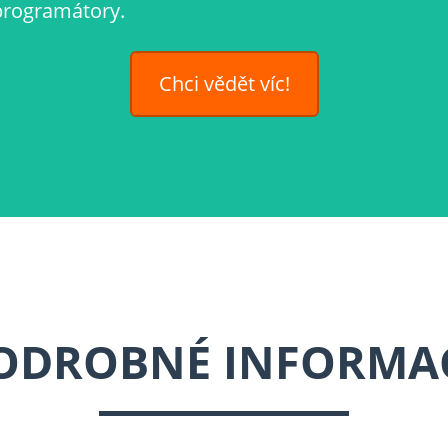
 programátory.
Chci vědět víc!
ODROBNÉ INFORMA