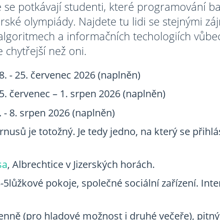
 se potkávají studenti, které programování ba
orské olympiády. Najdete tu lidi se stejnými z
lgoritmech a informačních techologiích vůbec
 chytřejší než oni.
8. - 25. červenec 2026 (naplněn)
5. červenec – 1. srpen 2026 (naplněn)
. - 8. srpen 2026 (naplněn)
nusů je totožný. Je tedy jedno, na který se přihlá
sa
, Albrechtice v Jizerských horách.
-5lůžkové pokoje, společné sociální zařízení. Inter
enně (pro hladové možnost i druhé večeře), pitný