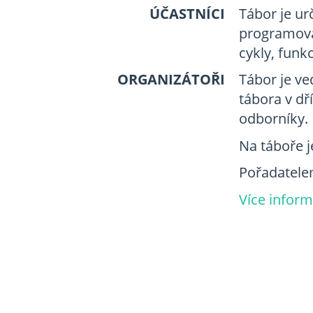
ÚČASTNÍCI
Tábor je ur
programová
cykly, funk
ORGANIZÁTOŘI
Tábor je v
tábora v dř
odborníky.
Na táboře j
Pořadatelem
Více inform