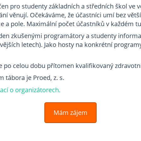
čen pro studenty základních a středních škol ve věk
ní věnují. Očekáváme, že účastníci umí bez vět
ce a pole. Maximální počet účastníků v každém tu
eden zkušenými programátory a studenty informat
ívějších letech). Jako hosty na konkrétní progra
e po celou dobu přítomen kvalifikovaný zdravotn
 tábora je Proed, z. s.
ací o organizátorech.
Mám zájem