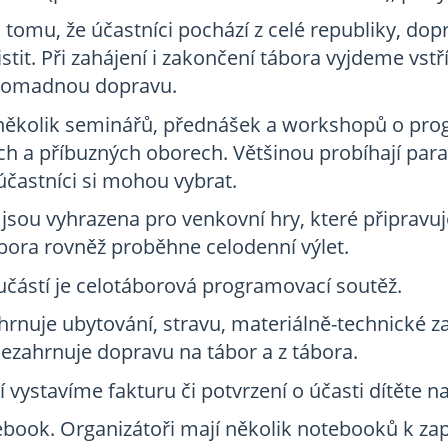
tomu, že účastníci pochází z celé republiky, dop
stit. Při zahájení i zakončení tábora vyjdeme vstří
romadnou dopravu.
několik seminářů, přednášek a workshopů o prog
ch a příbuzných oborech. Většinou probíhají par
 účastníci si mohou vybrat.
sou vyhrazena pro venkovní hry, které připravuj
bora rovněž proběhne celodenní výlet.
učástí je celotáborová programovací soutěž.
hrnuje ubytování, stravu, materiálně-technické 
Nezahrnuje dopravu na tábor a z tábora.
 vystavíme fakturu či potvrzení o účasti dítěte n
ebook. Organizátoři mají několik notebooků k zapů