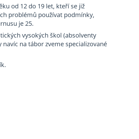
u od 12 do 19 let, kteří se již
ších problémů používat podmínky,
rnusu je 25.
ických vysokých škol (absolventy
my navíc na tábor zveme specializované
ík.