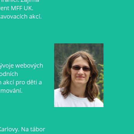
vent MFF UK.
tavovacích akcí.
vývoje webových
rodních
akcí pro děti a
amování.
Karlovy. Na tábor